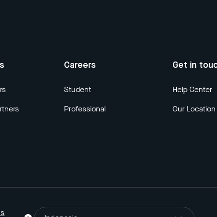
us
Careers
Get in tou
rs
Student
Help Center
rtners
Professional
Our Location
ns