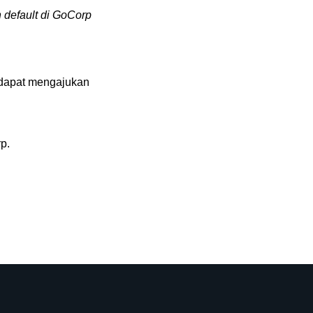
default di GoCorp
 dapat mengajukan
p.