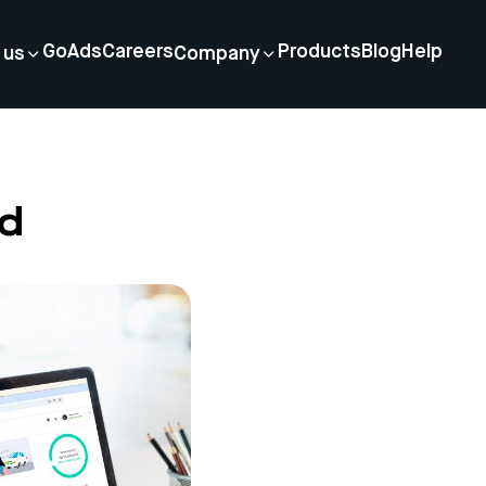
GoAds
Careers
Products
Blog
Help
 us
Company
rd