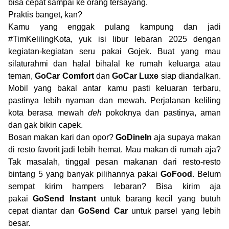
bisa cepat sampai ke orang tersayang.
Praktis banget, kan?
Kamu yang enggak pulang kampung dan jadi
#TimKelilingKota, yuk isi libur lebaran 2025 dengan
kegiatan-kegiatan seru pakai Gojek. Buat yang mau
silaturahmi dan halal bihalal ke rumah keluarga atau
teman,
GoCar Comfort
dan
GoCar Luxe
siap diandalkan.
Mobil yang bakal antar kamu pasti keluaran terbaru,
pastinya lebih nyaman dan mewah. Perjalanan keliling
kota berasa mewah
deh
pokoknya dan pastinya, aman
dan gak bikin capek.
Bosan makan kari dan opor?
GoDineIn
aja supaya makan
di resto favorit jadi lebih hemat. Mau makan di rumah aja?
Tak masalah, tinggal pesan makanan dari resto-resto
bintang 5 yang banyak pilihannya pakai
GoFood
. Belum
sempat kirim hampers lebaran? Bisa kirim aja
pakai
GoSend Instant
untuk barang kecil yang butuh
cepat diantar dan
GoSend Car
untuk parsel yang lebih
besar.