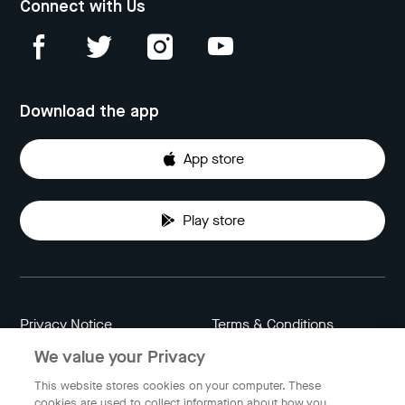
Connect with Us
Download the app
App store
Play store
Privacy Notice
Terms & Conditions
We value your Privacy
Data Attribution
Cookie Settings
This website stores cookies on your computer. These
cookies are used to collect information about how you