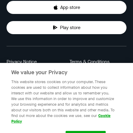
App store
Play store
Privacy Notice
Terms & Conditions
We value your Privacy
Data Attribution
Cookie Settings
This website stores cookies on your computer. These
cookies are used to collect information about how you
interact with our website and allow us to remember you.
Indonesia
We use this information in order to improve and customize
your browsing experience and for analytics and metrics
about our visitors both on this website and other media. To
find out more about the cookies we use, see our
Cookie
© 2023 Gojek | Gojek is a trademark of PT GoTo Gojek
Policy
Tokopedia Tbk. Registered in the Directorate General of
Intellectual Property of the Republic of Indonesia.