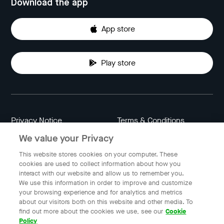
Download the app
App store
Play store
Privacy Notice
Terms & Conditions
We value your Privacy
Data Attribution
Cookie Settings
This website stores cookies on your computer. These
cookies are used to collect information about how you
interact with our website and allow us to remember you.
Indonesia
We use this information in order to improve and customize
your browsing experience and for analytics and metrics
about our visitors both on this website and other media. To
find out more about the cookies we use, see our
Cookie
© 2023 Gojek | Gojek is a trademark of PT GoTo Gojek
Policy