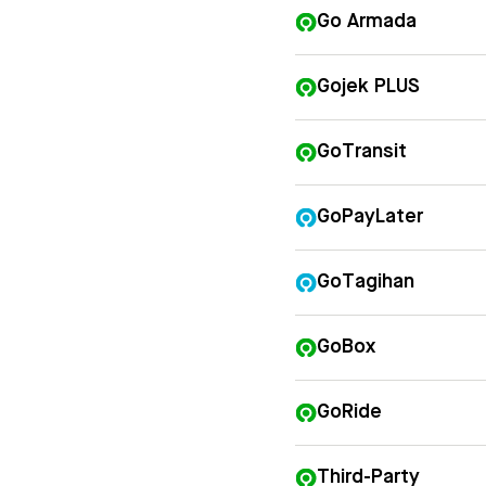
Go Armada
Gojek PLUS
GoTransit
GoPayLater
GoTagihan
GoBox
GoRide
Third-Party