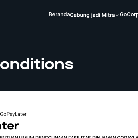
Beranda
GoCor
Gabung jadi Mitra
onditions
GoPayLater
ter