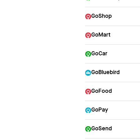
GoShop
GoMart
GoCar
GoBluebird
GoFood
GoPay
GoSend