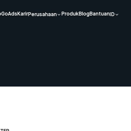
p
GoAds
Karir
Produk
Blog
Bantuan
Perusahaan
ID