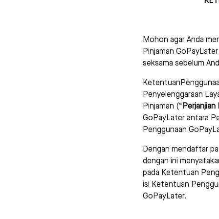
KET
Mohon agar Anda mem
Pinjaman GoPayLater i
seksama sebelum And
KetentuanPenggunaan G
Penyelenggaraan Laya
Pinjaman (“
Perjanjian
GoPayLater antara Pe
Penggunaan GoPayLate
Dengan mendaftar pa
dengan ini menyatakan
pada Ketentuan Penggu
isi Ketentuan Penggu
GoPayLater.