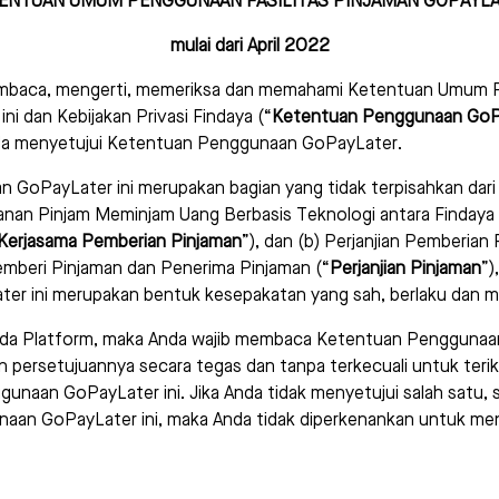
ENTUAN UMUM PENGGUNAAN FASILITAS PINJAMAN GOPAYL
mulai dari April 2022
baca, mengerti, memeriksa dan memahami Ketentuan Umum P
ni dan Kebijakan Privasi Findaya (“
Ketentuan Penggunaan GoP
a menyetujui Ketentuan Penggunaan GoPayLater.
oPayLater ini merupakan bagian yang tidak terpisahkan dari (
nan Pinjam Meminjam Uang Berbasis Teknologi antara Findaya
 Kerjasama Pemberian Pinjaman
”), dan (b) Perjanjian Pemberian 
mberi Pinjaman dan Penerima Pinjaman (“
Perjanjian Pinjaman
”)
r ini merupakan bentuk kesepakatan yang sah, berlaku dan m
da Platform, maka Anda wajib membaca Ketentuan Penggunaan
 persetujuannya secara tegas dan tanpa terkecuali untuk teri
naan GoPayLater ini. Jika Anda tidak menyetujui salah satu, 
naan GoPayLater ini, maka Anda tidak diperkenankan untuk m