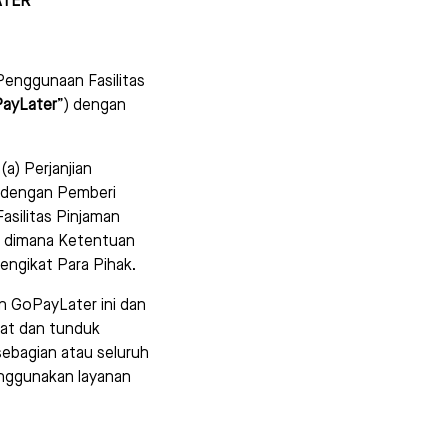
ATER
enggunaan Fasilitas
ayLater
”) dengan
a) Perjanjian
 dengan Pemberi
Fasilitas Pinjaman
, dimana Ketentuan
engikat Para Pihak.
 GoPayLater ini dan
kat dan tunduk
sebagian atau seluruh
enggunakan layanan