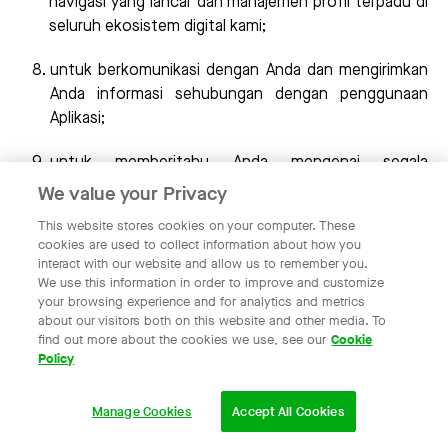
navigasi yang lancar dan manajemen profil terpadu di
seluruh ekosistem digital kami;
untuk berkomunikasi dengan Anda dan mengirimkan
Anda informasi sehubungan dengan penggunaan
Aplikasi;
untuk memberitahu Anda mengenai segala
pembaruan pada Aplikasi atau perubahan pada
We value your Privacy
layanan yang disediakan;
This website stores cookies on your computer. These
cookies are used to collect information about how you
untuk mengolah, memproses, menyelesaikan dan
interact with our website and allow us to remember you.
menanggapi keluhan, permasalahan, pertanyaan dan
We use this information in order to improve and customize
your browsing experience and for analytics and metrics
saran yang diterima dari Anda;
about our visitors both on this website and other media. To
find out more about the cookies we use, see our
Cookie
untuk melakukan pemeliharaan, mengembangkan,
Policy
menguji, meningkatkan, dan mempersonalisasikan
Aplikasi untuk memenuhi kebutuhan dan preferensi
Manage Cookies
Accept All Cookies
Anda sebagai pengguna;