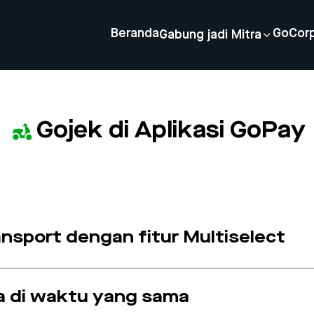
Beranda
GoCor
Gabung jadi Mitra
Gojek di Aplikasi GoPay
ansport dengan fitur Multiselect
a di waktu yang sama