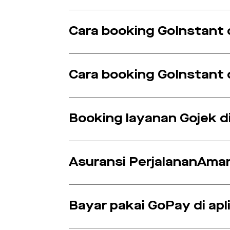
Cara booking GoInstant d
Cara booking GoInstant d
Booking layanan Gojek di
Asuransi PerjalananAma
Bayar pakai GoPay di apl