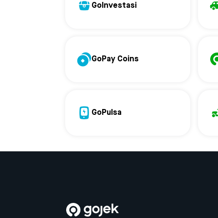
GoInvestasi
GoPay Coins
GoPulsa