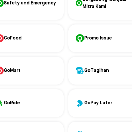
Safety and Emergency
Mitra Kami
GoFood
Promo Issue
GoMart
GoTagihan
GoRide
GoPay Later