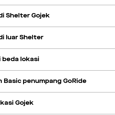
i Shelter Gojek
i luar Shelter
 beda lokasi
n Basic penumpang GoRide
ikasi Gojek