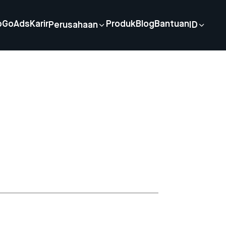
p
GoAds
Karir
Produk
Blog
Bantuan
Perusahaan
ID