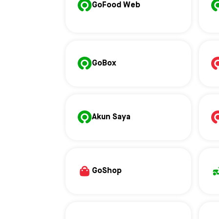
GoFood Web
GoBox
Akun Saya
GoShop