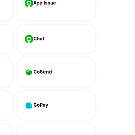
App Issue
Chat
GoSend
GoPay