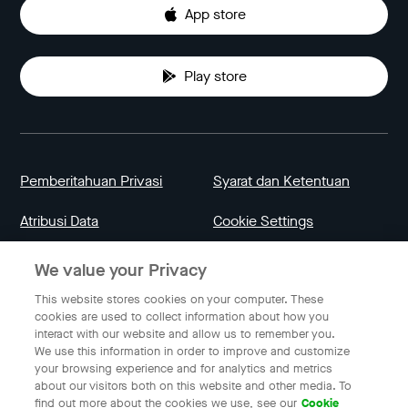
App store
Play store
Pemberitahuan Privasi
Syarat dan Ketentuan
Atribusi Data
Cookie Settings
We value your Privacy
Indonesia
This website stores cookies on your computer. These
cookies are used to collect information about how you
interact with our website and allow us to remember you.
Bahasa Indonesia
We use this information in order to improve and customize
your browsing experience and for analytics and metrics
about our visitors both on this website and other media. To
find out more about the cookies we use, see our
Cookie