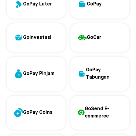
GoPay Later
GoPay
GoInvestasi
GoCar
GoPay
GoPay Pinjam
Tabungan
GoSend E-
GoPay Coins
commerce