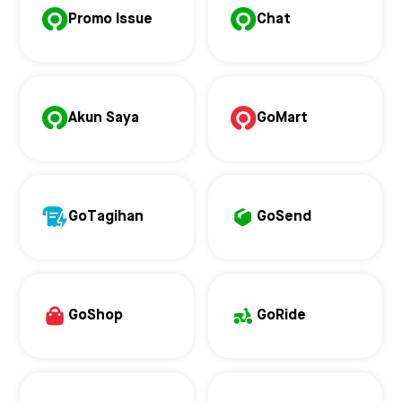
Promo Issue
Chat
Akun Saya
GoMart
GoTagihan
GoSend
GoShop
GoRide