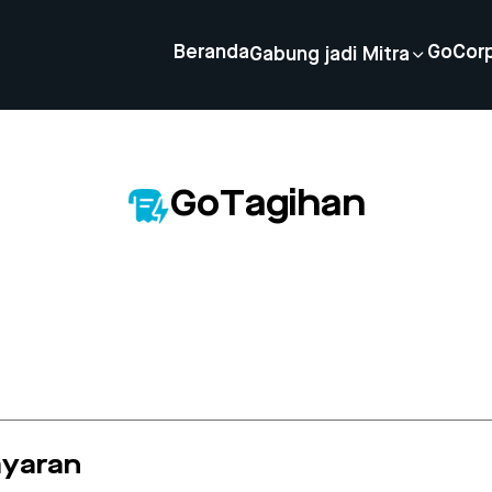
Beranda
GoCor
Gabung jadi Mitra
GoTagihan
ayaran