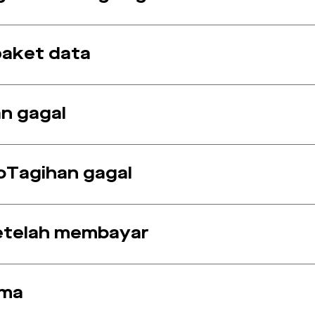
 paket data
n gagal
oTagihan gagal
etelah membayar
ima