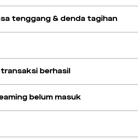
asa tenggang & denda tagihan
transaksi berhasil
eaming belum masuk
k