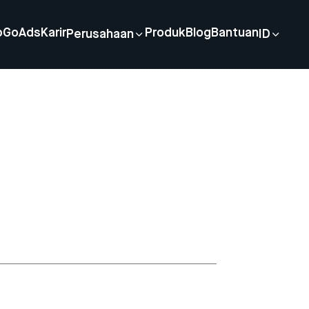
p
GoAds
Karir
Produk
Blog
Bantuan
Perusahaan
ID