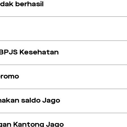
dak berhasil
 BPJS Kesehatan
promo
nakan saldo Jago
gan Kantong Jago