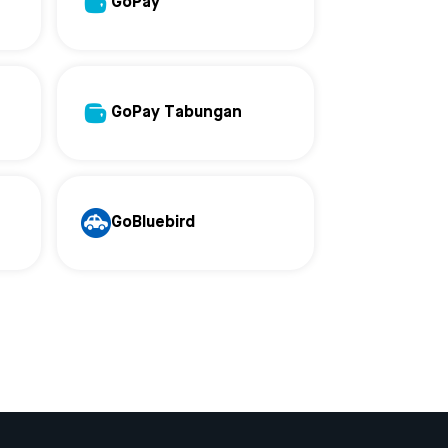
GoPay
GoPay Tabungan
GoBluebird