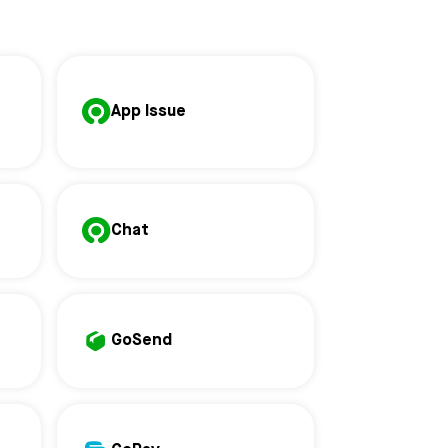
App Issue
Chat
GoSend