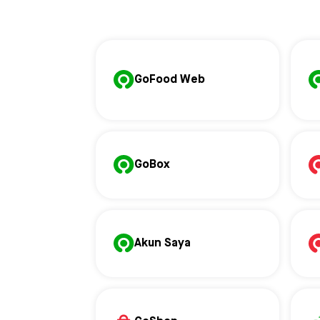
GoFood Web
GoBox
Akun Saya