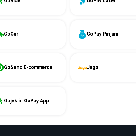
GoRide
GoPay Later
GoCar
GoPay Pinjam
GoSend E-commerce
Jago
Gojek in GoPay App