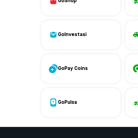
GoShop
GoInvestasi
GoPay Coins
GoPulsa