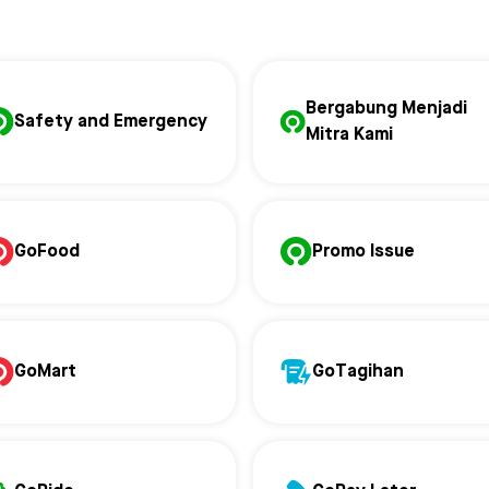
Bergabung Menjadi
Safety and Emergency
Mitra Kami
GoFood
Promo Issue
GoMart
GoTagihan