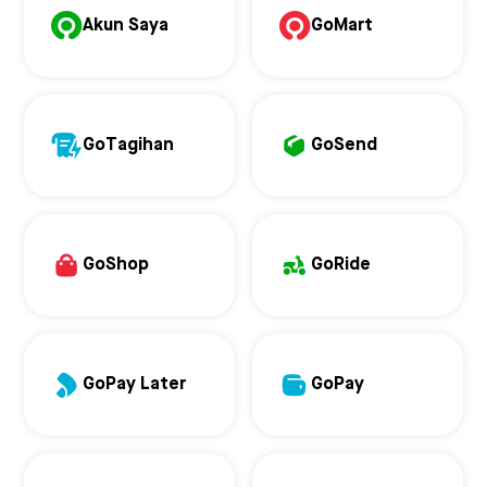
Akun Saya
GoMart
GoTagihan
GoSend
GoShop
GoRide
GoPay Later
GoPay