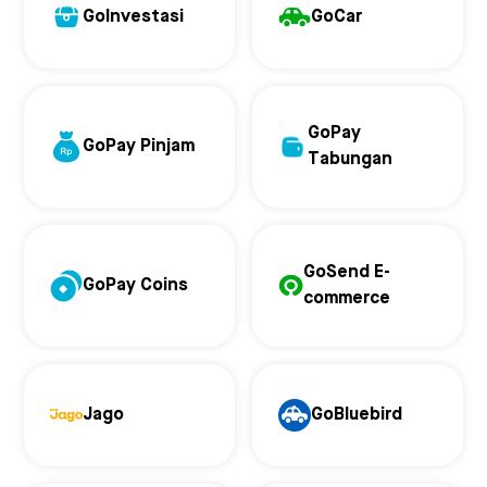
GoInvestasi
GoCar
GoPay
GoPay Pinjam
Tabungan
GoSend E-
GoPay Coins
commerce
Jago
GoBluebird