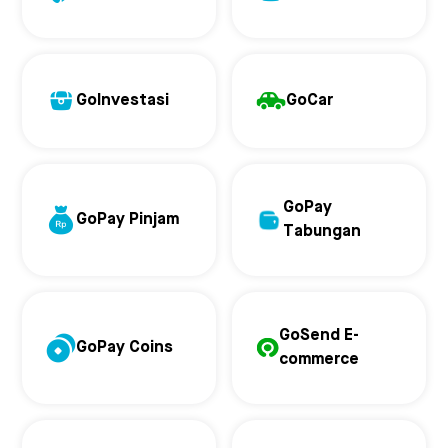
GoInvestasi
GoCar
GoPay
GoPay Pinjam
Tabungan
GoSend E-
GoPay Coins
commerce