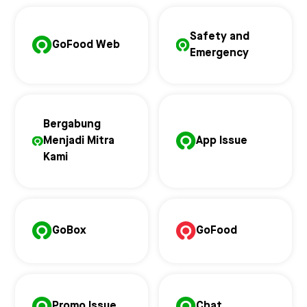
Safety and
GoFood Web
Emergency
Bergabung
Menjadi Mitra
App Issue
Kami
GoBox
GoFood
Promo Issue
Chat