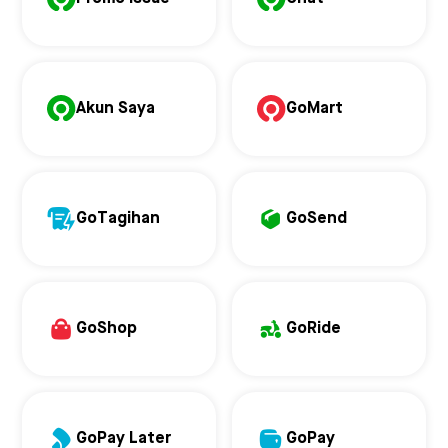
Akun Saya
GoMart
GoTagihan
GoSend
GoShop
GoRide
GoPay Later
GoPay