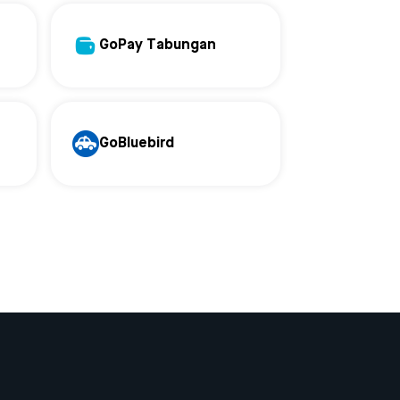
GoPay Tabungan
GoBluebird