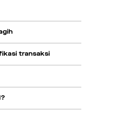
agih
ikasi transaksi
l?