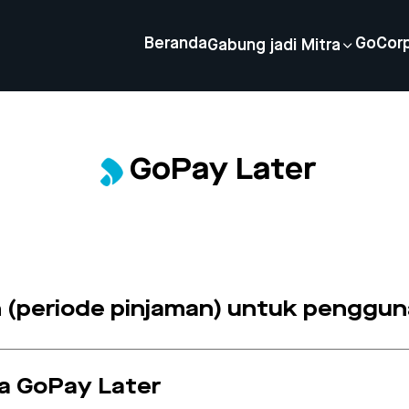
Beranda
GoCor
Gabung jadi Mitra
GoPay Later
lan (periode pinjaman) untuk pengg
a GoPay Later