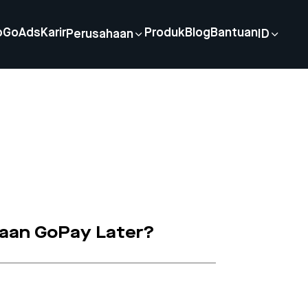
p
GoAds
Karir
Produk
Blog
Bantuan
Perusahaan
ID
unaan GoPay Later?