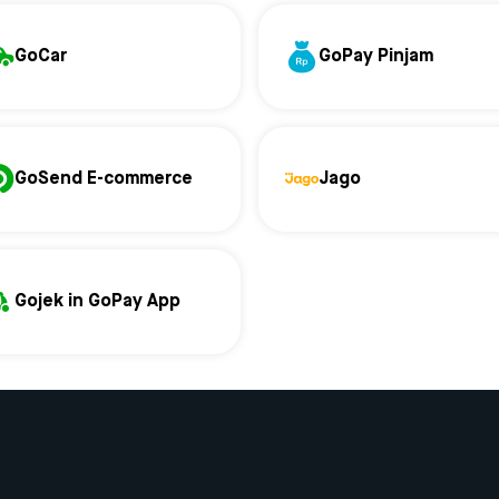
GoCar
GoPay Pinjam
GoSend E-commerce
Jago
Gojek in GoPay App