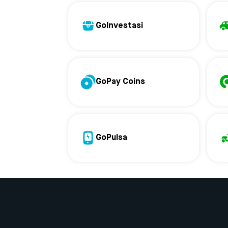
GoInvestasi
GoPay Coins
GoPulsa