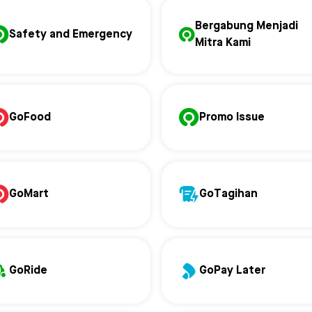
Bergabung Menjadi
Safety and Emergency
Mitra Kami
GoFood
Promo Issue
GoMart
GoTagihan
GoRide
GoPay Later