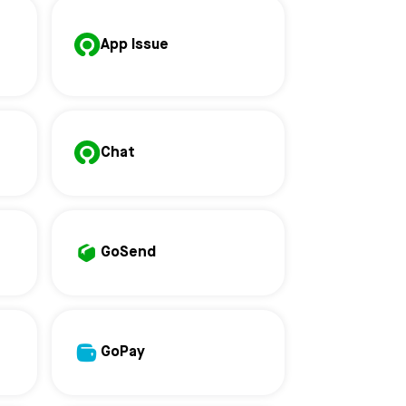
App Issue
Chat
GoSend
GoPay