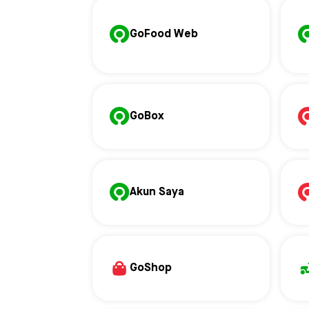
GoFood Web
GoBox
Akun Saya
GoShop